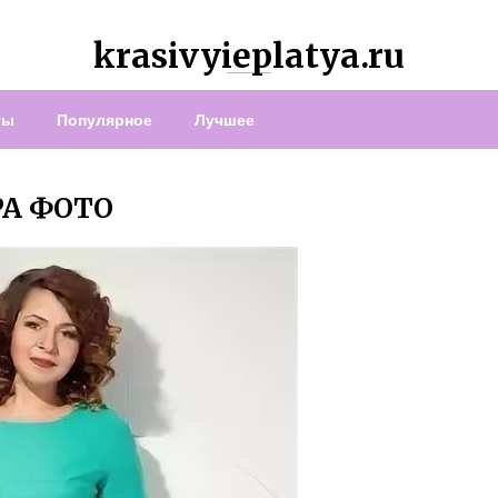
krasivyieplatya.ru
ты
Популярное
Лучшее
РА ФОТО