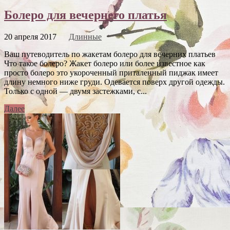
Болеро для вечернего платья
20 апреля 2017
Длинные
Ваш путеводитель по жакетам болеро для вечерних платьев
Что такое болеро? Жакет болеро или более известное как
просто болеро это укороченный приталенный пиджак имеет
длину немного ниже груди. Одевается поверх другой одежды.
Только с одной — двумя застежками, с...
Далее