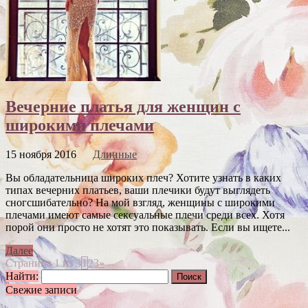
Вечерние платья для женщин с
широкими плечами
15 ноября 2016
Длинные
Вы обладательница широких плеч? Хотите узнать в каких
типах вечерних платьев, ваши плечики будут выглядеть
сногсшибательно? На мой взгляд, женщины с широкими
плечами имеют самые сексуальные плечи среди всех. Хотя
порой они просто не хотят это показывать. Если вы ищете...
Далее
Страница 1 из 3
1
2
3
»
Найти:
Свежие записи