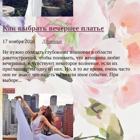
Как выбрать вечернее платье
17 ноября 2016
Длинные
Не нужно обладать глубокими знаниями в области
ракетостроения, чтобы понимать, что женщины любят
вечеринки, и чувствуют некоторое волнение, если их
приглашают на одну из них. Но, в то же время, очень часто
они не знают что надеть на то или иное событие. При
выборе...
Далее