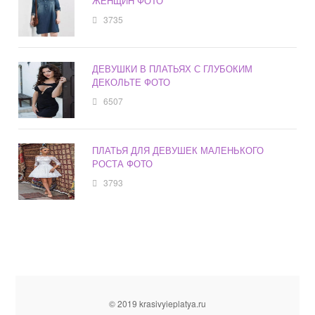
ЖЕНЩИН ФОТО
3735
ДЕВУШКИ В ПЛАТЬЯХ С ГЛУБОКИМ
ДЕКОЛЬТЕ ФОТО
6507
ПЛАТЬЯ ДЛЯ ДЕВУШЕК МАЛЕНЬКОГО
РОСТА ФОТО
3793
© 2019 krasivyieplatya.ru