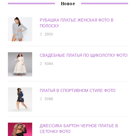
Новое
РУБАШКА ПЛАТЬЕ ЖЕНСКАЯ ФОТО В
ПОЛОСКУ
2950
СВАДЕБНЫЕ ПЛАТЬЯ ПО ЩИКОЛОТКУ ФОТО
5084
ПЛАТЬЯ В СПОРТИВНОМ СТИЛЕ ФОТО
5088
ДЖЕССИКА БАРТОН ЧЕРНОЕ ПЛАТЬЕ В
СЕТОЧКУ ФОТО