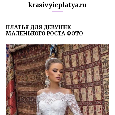
krasivyieplatya.ru
ПЛАТЬЯ ДЛЯ ДЕВУШЕК
МАЛЕНЬКОГО РОСТА ФОТО