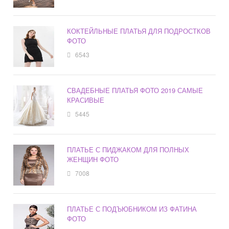
КОКТЕЙЛЬНЫЕ ПЛАТЬЯ ДЛЯ ПОДРОСТКОВ
ФОТО
6543
СВАДЕБНЫЕ ПЛАТЬЯ ФОТО 2019 САМЫЕ
КРАСИВЫЕ
5445
ПЛАТЬЕ С ПИДЖАКОМ ДЛЯ ПОЛНЫХ
ЖЕНЩИН ФОТО
7008
ПЛАТЬЕ С ПОДЪЮБНИКОМ ИЗ ФАТИНА
ФОТО