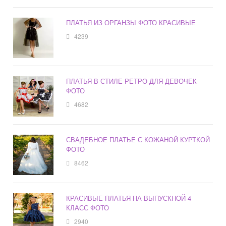
ПЛАТЬЯ ИЗ ОРГАНЗЫ ФОТО КРАСИВЫЕ
4239
ПЛАТЬЯ В СТИЛЕ РЕТРО ДЛЯ ДЕВОЧЕК
ФОТО
4682
СВАДЕБНОЕ ПЛАТЬЕ С КОЖАНОЙ КУРТКОЙ
ФОТО
8462
КРАСИВЫЕ ПЛАТЬЯ НА ВЫПУСКНОЙ 4
КЛАСС ФОТО
2940