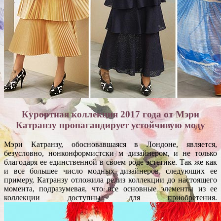
Курортная коллекция 2017 года от Мэри
Катранзу пропагандирует устойчивую моду
Мэри Катранзу, обосновавшаяся в Лондоне, является,
безусловно, нонконформистски м дизайнером, и не только
благодаря ее единственной в своем роде эстетике. Так же как
и все большее число модных дизайнеров, следующих ее
примеру, Катранзу отложила релиз коллекции до настоящего
момента, подразумевая, что все основные элементы из ее
коллекции доступны для приобретения.