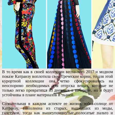
В то время как в своей коллекции весна-лето 2017 и модном
показе Катранзу воплотила свои Греческие корни, то для этой
курортной коллекции она четко сфокусировалась на
неоспоримо необходимых для отпуска вещах, которые не
только легко превратятся из дневных в вечерние, но и будут
устойчивы в плане материалов и тканей.
Сознательная в каждом аспекте ее жизни, юбка-солнце от
Катранзу, выполнена из старых, вышедших из моды,
галстуков, тогда как вышеупомянутые полосатые пальто и