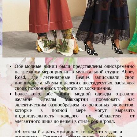
Обе модные линии были представлены одновременно
на звездном мероприятии в музыкальной студии Abbey
Road, где легендарные Beatles записывали свои
ироничные альбомы в далеких шестидесятых, заставляя
своих поклонников трепетать от восхищения.
Более того, обе линии модной одежды отразили
желание Стеллы Маккартни побаловать нас
эклектическим разнообразием их основных элементов,
которые в полной мере могут выразить
индивидуальность каждого их обладателя, от
элегантного шика до вещей в стиле рок’н’ролл.
«Я хотела бы дать мужчинам то же, что я даю и