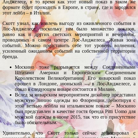
Анджелесе, в то время как этот новый показ в таком же
формате будет проходить в Европе, в стране, где и зародился
этот лейбл – в Италии.
Скотт узнал, как извлечь выгоду из оживленного события в
Лос-Анджелесе, поскольку там было множество показов,
равно как и других светских мероприятий и вечеринок,
проводимых в самом центре Лос-Анджелеса. Живая зона
событий. Можно представить себе тот уровень волнения,
усиленный ожиданием событий на собственной территории
бренда.
Москино тоже разрывается между Соединенными
Штатами Америки и Европейским Соединенным
Королевством Великобритании. Его январский показ
прошел в Лондоне, июньский — в Лос-Анджелесе, а
показ в следующем январе состоится в Милане.
Вслед за январским мероприятием дизайнер представил
мужскую линию одежды во Флоренции, дебютируя с
этой ветвью лейбла на итальянском показе – Москино
был представлен в качестве гостя бренда Pitti Uomo для
мужской одежды в июне 2015, так что его присутствие
было обязательным.
Удивительно, что Скотт только сейчас дебютировал с