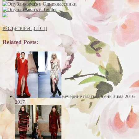
РќСЂР°РІРёС‚СЃСЏ
Related Posts:
Вечерние платья Осень-Зима 2016-
2017