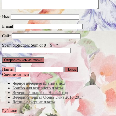
Имя
E-mail
Сайт
Spam protection: Sum of 8 + 9 ?
*
Найти:
Свежие записи
Черное вечернее платье в пол
Болеро для вечернего платья
Вечерние платья на Новый год
Вечерние платья Осень-Зима 2016-2017
Летние вечерние платья
Рубрики