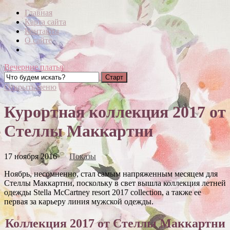
Главная
Карта сайта
Контакты
О сайте
Вечерние платья
Открыть меню
Курортная коллекция 2017 от
Стеллы Маккартни
17 ноября 2016
Показы
Ноябрь, несомненно, стал самым напряженным месяцем для
Стеллы Маккартни, поскольку в свет вышла коллекция летней
одежды Stella McCartney resort 2017 collection, а также ее
первая за карьеру линия мужской одежды.
Коллекция 2017 от Стеллы Маккартни