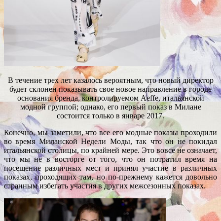
В течение трех лет казалось вероятным, что новый директор
будет склонен показывать свое новое направление в городе
основания бренда, контролируемом Aeffe, итальянской
модной группой; однако, его первый показ в Милане
состоится только в январе 2017.
Конечно, мы заметили, что все его модные показы проходили
во время Миланской Недели Моды, так что он не покидал
итальянской столицы, по крайней мере. Это вовсе не означает,
что мы не в восторге от того, что он потратил время на
посещение различных мест и принял участие в различных
показах, проходящих там, но по-прежнему кажется довольно
странным избегать участия в других межсезонных показах.