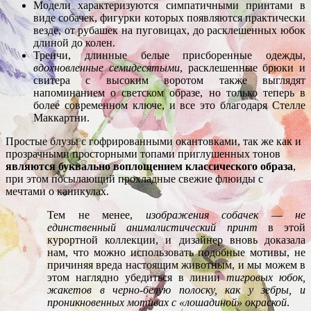
Модели характеризуются симпатичными принтами в
виде собачек, фигурки которых появляются практически
везде, от рубашек на пуговицах, до расклешенных юбок
длиной до колен.
Тренчи, длинные белые присборенные одежды,
вдохновленные семидесятыми
, расклешенные брюки и
свитера с высоким воротом также выглядят
напоминанием о светском образе, но только теперь в
более современном ключе, и все это благодаря Стелле
Маккартни.
Простые блузы с гофрированными окантовками, так же как и
прозрачными просторными топами приглушенных тонов
являются буквально воплощением классического образа
,
при этом посылающий прохладные свежие флюиды с
мечтами о каникулах.
Тем не менее,
изображения собачек
—
не
единственный анималистический принт
в этой
курортной коллекции, и дизайнер вновь доказала
нам, что можно использовать подобные мотивы, не
причиняя вреда настоящим животным, и мы можем в
этом наглядно убедиться в линии
тигровых юбок,
жакетов в черно-белую полоску, как у зебры, и
проникновенных мотивах с «лошадиной» окраской
.