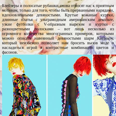
Блейзеры и полосатые рубашки снова относят нас к приятным
мотивам, только для того, чтобы быть прерванными нарядами,
вдохновленными девяностыми. Крутые кожаные куртки,
длинные платья с ультрамодным американским декольте,
узкие футболки с V-образным вырезом и куртки с
разноцветными полосками – вот лишь несколько из
огромного количества многогранных примеров, которыми
можно описать навеянный девяностыми шарм Катранзу,
который неизбежно позволяет нам бросить вызов моде и
насладиться игрой в контрастные комбинации цветов и
фасонов.