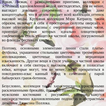
Яркая, свежая, с разноцветными принтами, коллекция с
эстетикой, вдохновленной модой шестидесятых, тем не менее,
выглядит довольно современно, а временами даже
концептуально, что в целом придает всей коллекции оттенок
высокой моды. Круизная коллекция Мэри Катранзу, таким
образом, включает в себя и просторные силуэты оверсайз, и
более облегающие фасоны с очертаниями песочных часов,
приятные рисунки которых идеально олицетворяют
современный стиль учащегося частной школы, погруженный
во флюиды фестиваля хиппи.
Поэтому, основными элементами линии стали платье-
футболка, украшенное стильными цветочными трехмерными
аппликациями, цветочные ошейники и мерцающая
изысканность. Другие вещи в стиле учащихся частной школы
включают в себя свитера с высоким воротом и полосатые
юбки, которые могут, тем не менее, легко превратиться в
повседневно-изыс канный наряд в сочетании с парой
байкерских гранж-ботинок.
Безусловно, коллекция также характеризуется просторными
расклешенными брюками, брюками-палаццо и причудливыми
мужскими костюмами с рисунками, которые кажутся
непосредственно вдохновленными подписью и абстрактным
дизайном Джэксона Поллока.