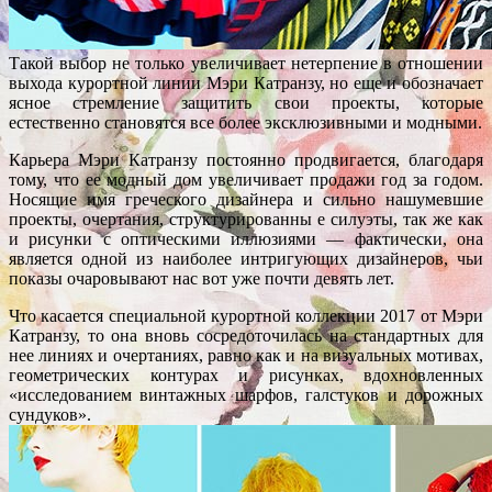
Такой выбор не только увеличивает нетерпение в отношении
выхода курортной линии Мэри Катранзу, но еще и обозначает
ясное стремление защитить свои проекты, которые
естественно становятся все более эксклюзивными и модными.
Карьера Мэри Катранзу постоянно продвигается, благодаря
тому, что ее модный дом увеличивает продажи год за годом.
Носящие имя греческого дизайнера и сильно нашумевшие
проекты, очертания, структурированны е силуэты, так же как
и рисунки с оптическими иллюзиями — фактически, она
является одной из наиболее интригующих дизайнеров, чьи
показы очаровывают нас вот уже почти девять лет.
Что касается специальной курортной коллекции 2017 от Мэри
Катранзу, то она вновь сосредоточилась на стандартных для
нее линиях и очертаниях, равно как и на визуальных мотивах,
геометрических контурах и рисунках, вдохновленных
«исследованием винтажных шарфов, галстуков и дорожных
сундуков».