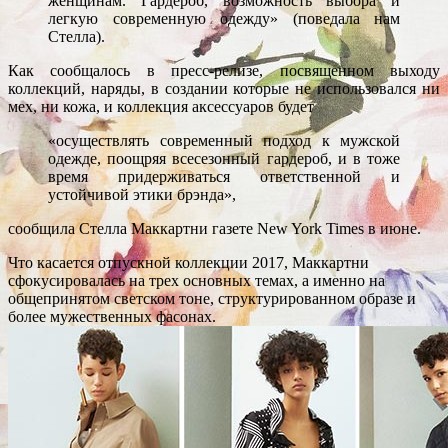
женщинам. Гардероб, возможность выбора и
легкую современную одежду» (поведала нам
Стелла).
Как сообщалось в пресс-релизе, посвященном выходу
коллекций, наряды, в создании которые не использовался ни
мех, ни кожа, и коллекция аксессуаров будет
«осуществлять современный подход к мужской
одежде, поощряя всесезонный гардероб, и в тоже
время придерживаться ответственной и
устойчивой этики брэнда»,
сообщила Стелла Маккартни газете New York Times в июне.
Что касается отпускной коллекции 2017, Маккартни
сфокусировалась на трех основных темах, а именно на
общепринятом светском тоне, структурированном образе и
более мужественных фасонах.