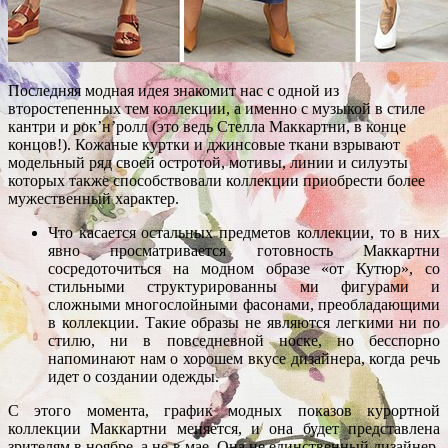
Последняя модная идея знакомит нас с одной из
второстепенных тем коллекции, а именно с музыкой в стиле
кантри и рок’н’ролл (это ведь Стелла Маккартни, в конце
концов!). Кожаные куртки и джинсовые ткани взрывают
модельный ряд своей остротой, мотивы, линии и силуэты
которых также способствовали коллекции приобрести более
мужественный характер.
Что касается остальных предметов коллекции, то в них
явно просматривается готовность Маккартни
сосредоточиться на модном образе «от Кутюр», со
стильными структурированны ми фигурами и
сложными многослойными фасонами, преобладающими
в коллекции. Такие образы не являются легкими ни по
стилю, ни в повседневной носке, но бесспорно
напоминают нам о хорошем вкусе дизайнера, когда речь
идет о создании одежды.
С этого момента, график модных показов курортной
коллекции Маккартни меняется, и она будет представлена
зрителям в ноябре, а не в мае. Она не единственный дизайнер,