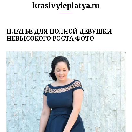
krasivyieplatya.ru
ПЛАТЬЕ ДЛЯ ПОЛНОЙ ДЕВУШКИ
НЕВЫСОКОГО РОСТА ФОТО