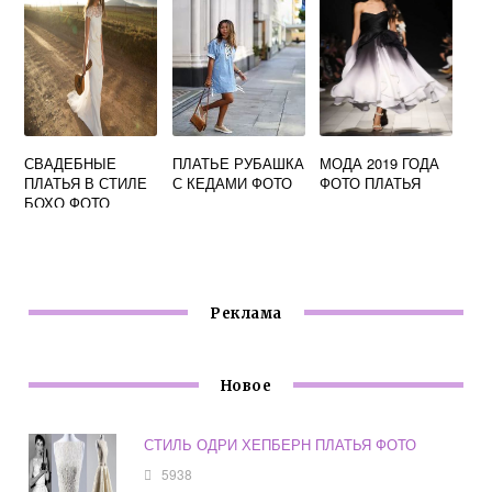
СВАДЕБНЫЕ
ПЛАТЬЕ РУБАШКА
МОДА 2019 ГОДА
ПЛАТЬЯ В СТИЛЕ
С КЕДАМИ ФОТО
ФОТО ПЛАТЬЯ
БОХО ФОТО
Реклама
Новое
СТИЛЬ ОДРИ ХЕПБЕРН ПЛАТЬЯ ФОТО
5938