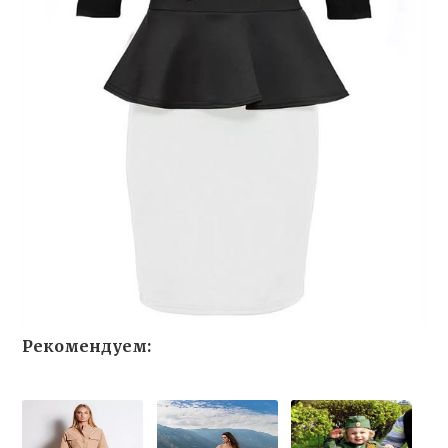
Рекомендуем: