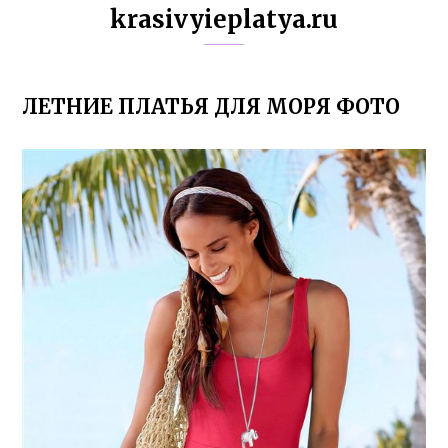
krasivyieplatya.ru
ЛЕТНИЕ ПЛАТЬЯ ДЛЯ МОРЯ ФОТО