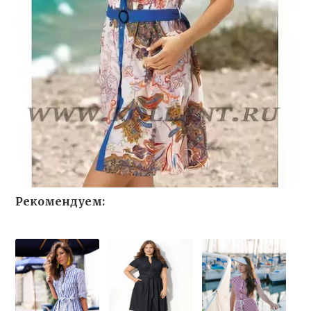
Рекомендуем: