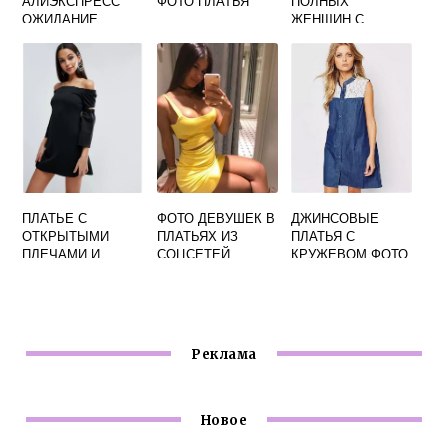
АЛИЭКСПРЕСС
ФОТО ПЛАТЬЯ
ПОЛНЫХ
ОЖИДАНИЕ
ЖЕНЩИН С
РЕАЛЬНОСТЬ
ЖИВОТОМ ФОТО
ФОТО
ПЛАТЬЕ С
ФОТО ДЕВУШЕК В
ДЖИНСОВЫЕ
ОТКРЫТЫМИ
ПЛАТЬЯХ ИЗ
ПЛАТЬЯ С
ПЛЕЧАМИ И
СОЦСЕТЕЙ
КРУЖЕВОМ ФОТО
РУКАВАМИ ФОТО
Реклама
Новое