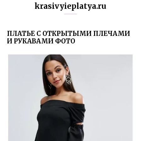
krasivyieplatya.ru
ПЛАТЬЕ С ОТКРЫТЫМИ ПЛЕЧАМИ
И РУКАВАМИ ФОТО