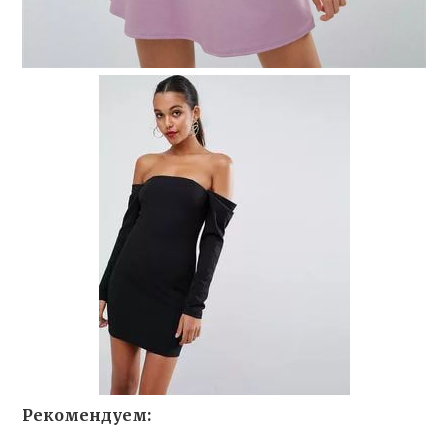
Рекомендуем: