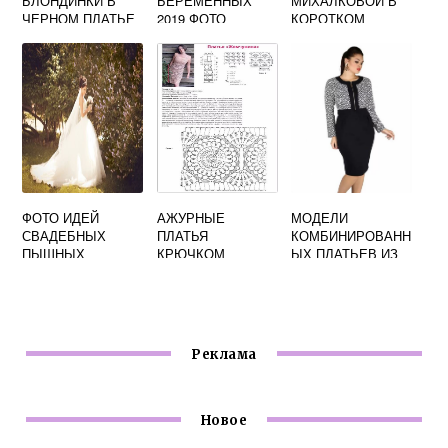
БЛОНДИНКИ В
БЕРЕМЕННЫХ
МИХАЛКОВОЙ В
ЧЕРНОМ ПЛАТЬЕ
2019 ФОТО
КОРОТКОМ
НОВИНКИ
ПЛАТЬЕ
ФОТО ИДЕЙ
АЖУРНЫЕ
МОДЕЛИ
СВАДЕБНЫХ
ПЛАТЬЯ
КОМБИНИРОВАНН
ПЫШНЫХ
КРЮЧКОМ
ЫХ ПЛАТЬЕВ ИЗ
ПЛАТЬЕВ И ФАТЫ
СХЕМЫ И
ДВУХ ЦВЕТОВ
ОПИСАНИЕ ФОТО
ФОТО
Реклама
Новое