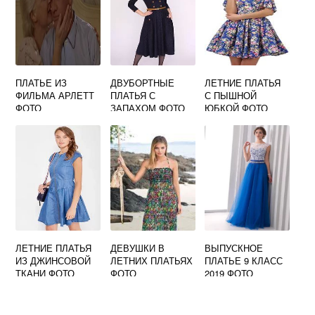
ПЛАТЬЕ ИЗ
ДВУБОРТНЫЕ
ЛЕТНИЕ ПЛАТЬЯ
ФИЛЬМА АРЛЕТТ
ПЛАТЬЯ С
С ПЫШНОЙ
ФОТО
ЗАПАХОМ ФОТО
ЮБКОЙ ФОТО
ИТАЛИЯ
ЛЕТНИЕ ПЛАТЬЯ
ДЕВУШКИ В
ВЫПУСКНОЕ
ИЗ ДЖИНСОВОЙ
ЛЕТНИХ ПЛАТЬЯХ
ПЛАТЬЕ 9 КЛАСС
ТКАНИ ФОТО
ФОТО
2019 ФОТО