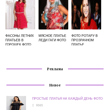
ФАСОНЫ ЛЕТНИХ
МЯСНОЕ ПЛАТЬЕ
ФОТО РОТАРУ В
ПЛАТЬЕВ В
ЛЕДИ ГАГИ ФОТО
ПРОЗРАЧНОМ
ГОРОШЕК ФОТО
ПЛАТЬЕ
Реклама
Новое
ПРОСТЫЕ ПЛАТЬЯ НА КАЖДЫЙ ДЕНЬ ФОТО
9565