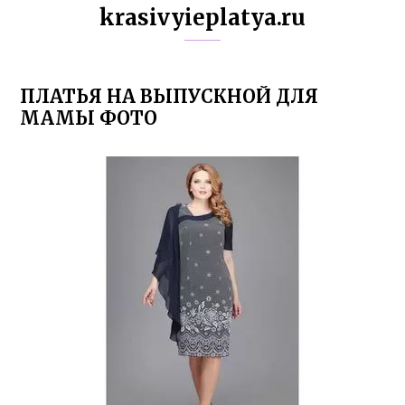
krasivyieplatya.ru
ПЛАТЬЯ НА ВЫПУСКНОЙ ДЛЯ
МАМЫ ФОТО