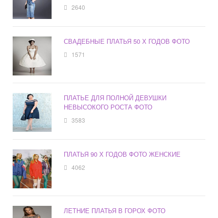
2640
СВАДЕБНЫЕ ПЛАТЬЯ 50 Х ГОДОВ ФОТО
1571
ПЛАТЬЕ ДЛЯ ПОЛНОЙ ДЕВУШКИ
НЕВЫСОКОГО РОСТА ФОТО
3583
ПЛАТЬЯ 90 Х ГОДОВ ФОТО ЖЕНСКИЕ
4062
ЛЕТНИЕ ПЛАТЬЯ В ГОРОХ ФОТО