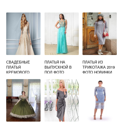
СВАДЕБНЫЕ
ПЛАТЬЯ НА
ПЛАТЬЯ ИЗ
ПЛАТЬЯ
ВЫПУСКНОЙ В
ТРИКОТАЖА 2019
КРЕМОВОГО
ПОЛ ФОТО
ФОТО НОВИНКИ
ЦВЕТА ФОТО