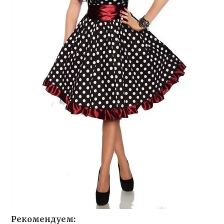
Рекомендуем: