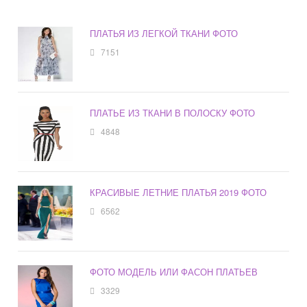
ПЛАТЬЯ ИЗ ЛЕГКОЙ ТКАНИ ФОТО
7151
ПЛАТЬЕ ИЗ ТКАНИ В ПОЛОСКУ ФОТО
4848
КРАСИВЫЕ ЛЕТНИЕ ПЛАТЬЯ 2019 ФОТО
6562
ФОТО МОДЕЛЬ ИЛИ ФАСОН ПЛАТЬЕВ
3329