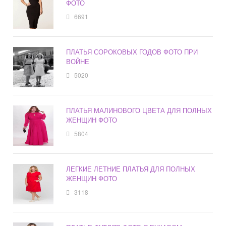
ФОТО
6691
ПЛАТЬЯ СОРОКОВЫХ ГОДОВ ФОТО ПРИ
ВОЙНЕ
5020
ПЛАТЬЯ МАЛИНОВОГО ЦВЕТА ДЛЯ ПОЛНЫХ
ЖЕНЩИН ФОТО
5804
ЛЕГКИЕ ЛЕТНИЕ ПЛАТЬЯ ДЛЯ ПОЛНЫХ
ЖЕНЩИН ФОТО
3118