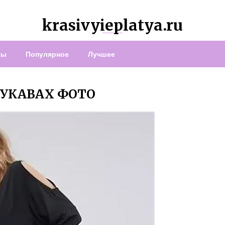
krasivyieplatya.ru
ты
Популярное
Лучшее
РУКАВАХ ФОТО