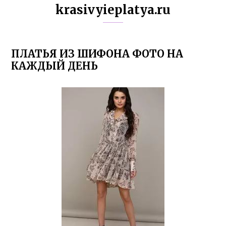
krasivyieplatya.ru
ПЛАТЬЯ ИЗ ШИФОНА ФОТО НА
КАЖДЫЙ ДЕНЬ