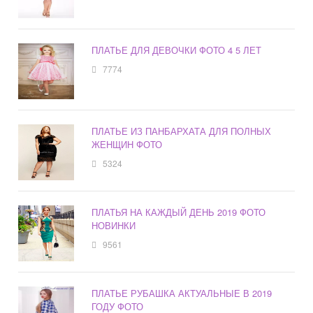
ПЛАТЬЕ ДЛЯ ДЕВОЧКИ ФОТО 4 5 ЛЕТ
7774
ПЛАТЬЕ ИЗ ПАНБАРХАТА ДЛЯ ПОЛНЫХ
ЖЕНЩИН ФОТО
5324
ПЛАТЬЯ НА КАЖДЫЙ ДЕНЬ 2019 ФОТО
НОВИНКИ
9561
ПЛАТЬЕ РУБАШКА АКТУАЛЬНЫЕ В 2019
ГОДУ ФОТО