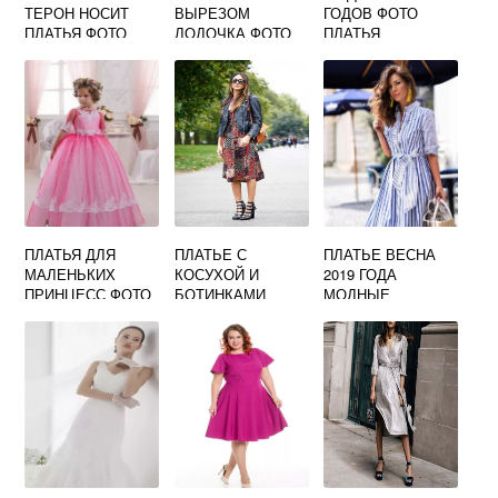
ТЕРОН НОСИТ
ВЫРЕЗОМ
ГОДОВ ФОТО
ПЛАТЬЯ ФОТО
ЛОДОЧКА ФОТО
ПЛАТЬЯ
ПЛАТЬЯ ДЛЯ
ПЛАТЬЕ С
ПЛАТЬЕ ВЕСНА
МАЛЕНЬКИХ
КОСУХОЙ И
2019 ГОДА
ПРИНЦЕСС ФОТО
БОТИНКАМИ
МОДНЫЕ
ФОТО
ТЕНДЕНЦИИ
ФОТО