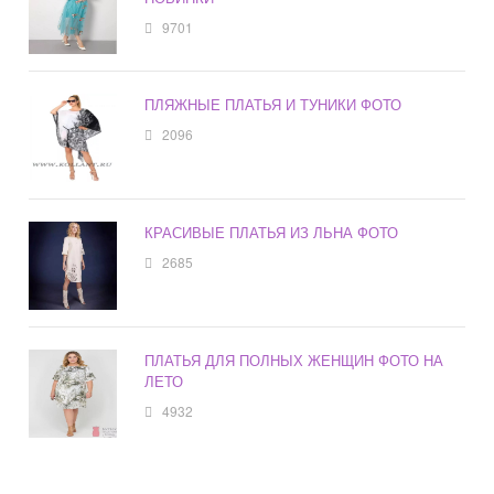
9701
ПЛЯЖНЫЕ ПЛАТЬЯ И ТУНИКИ ФОТО
2096
КРАСИВЫЕ ПЛАТЬЯ ИЗ ЛЬНА ФОТО
2685
ПЛАТЬЯ ДЛЯ ПОЛНЫХ ЖЕНЩИН ФОТО НА
ЛЕТО
4932