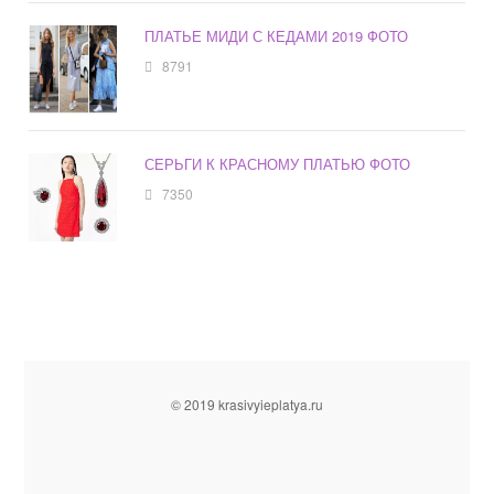
ПЛАТЬЕ МИДИ С КЕДАМИ 2019 ФОТО
8791
СЕРЬГИ К КРАСНОМУ ПЛАТЬЮ ФОТО
7350
© 2019 krasivyieplatya.ru