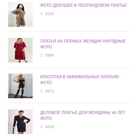
ФОТО ДЕВУШЕК В ЛЕОПАРДОВОМ ПЛАТЬЕ
3225
ПЛАТЬЯ НА ПОЛНЫХ ЖЕНЩИН НАРЯДНЫЕ
ФОТО
5986
КРАСОТКИ В МИНИМАЛЬНЫХ ПЛАТЬЯХ
ФОТО
4872
ДЕЛОВОЕ ПЛАТЬЕ ДЛЯ ЖЕНЩИНЫ 40 ЛЕТ
ФОТО
4539