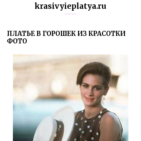
krasivyieplatya.ru
ПЛАТЬЕ В ГОРОШЕК ИЗ КРАСОТКИ
ФОТО