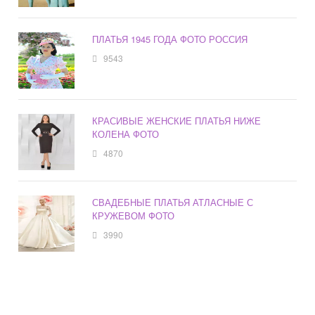
ПЛАТЬЯ 1945 ГОДА ФОТО РОССИЯ
9543
КРАСИВЫЕ ЖЕНСКИЕ ПЛАТЬЯ НИЖЕ
КОЛЕНА ФОТО
4870
СВАДЕБНЫЕ ПЛАТЬЯ АТЛАСНЫЕ С
КРУЖЕВОМ ФОТО
3990