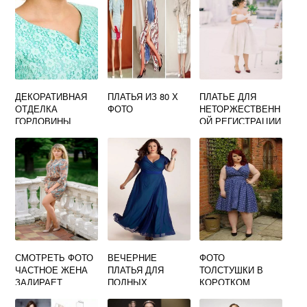
ДЕКОРАТИВНАЯ
ПЛАТЬЯ ИЗ 80 Х
ПЛАТЬЕ ДЛЯ
ОТДЕЛКА
ФОТО
НЕТОРЖЕСТВЕНН
ГОРЛОВИНЫ
ОЙ РЕГИСТРАЦИИ
ПЛАТЬЯ ФОТО
БРАКА ФОТО
СМОТРЕТЬ ФОТО
ВЕЧЕРНИЕ
ФОТО
ЧАСТНОЕ ЖЕНА
ПЛАТЬЯ ДЛЯ
ТОЛСТУШКИ В
ЗАДИРАЕТ
ПОЛНЫХ
КОРОТКОМ
ПЛАТЬЕ
ЖЕНЩИН
ПЛАТЬЕ
СТИЛЬНЫЕ ФОТО