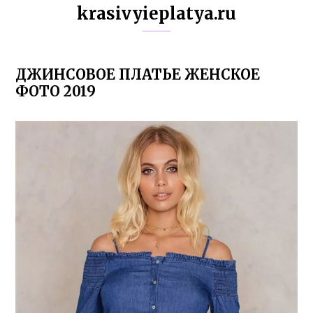
krasivyieplatya.ru
ДЖИНСОВОЕ ПЛАТЬЕ ЖЕНСКОЕ
ФОТО 2019