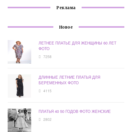
Реклама
Новое
ЛЕТНЕЕ ПЛАТЬЕ ДЛЯ ЖЕНЩИНЫ 60 ЛЕТ
ФОТО
7258
ДЛИННЫЕ ЛЕТНИЕ ПЛАТЬЯ ДЛЯ
БЕРЕМЕННЫХ ФОТО
4115
ПЛАТЬЯ 40 50 ГОДОВ ФОТО ЖЕНСКИЕ
2802