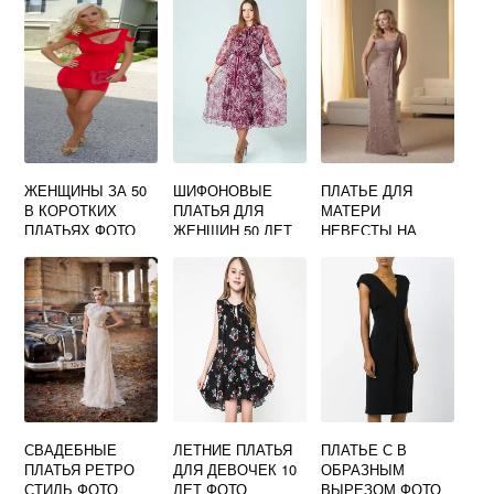
ЖЕНЩИНЫ ЗА 50
ШИФОНОВЫЕ
ПЛАТЬЕ ДЛЯ
В КОРОТКИХ
ПЛАТЬЯ ДЛЯ
МАТЕРИ
ПЛАТЬЯХ ФОТО
ЖЕНЩИН 50 ЛЕТ
НЕВЕСТЫ НА
ФОТО
СВАДЬБУ ФОТО
СВАДЕБНЫЕ
ЛЕТНИЕ ПЛАТЬЯ
ПЛАТЬЕ С В
ПЛАТЬЯ РЕТРО
ДЛЯ ДЕВОЧЕК 10
ОБРАЗНЫМ
СТИЛЬ ФОТО
ЛЕТ ФОТО
ВЫРЕЗОМ ФОТО