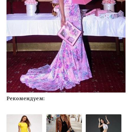
Рекомендуем: