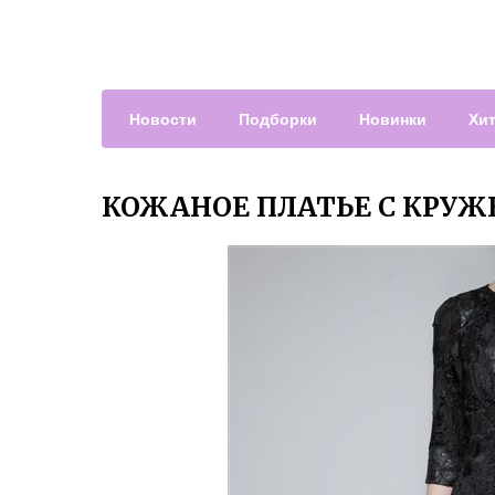
Новости
Подборки
Новинки
Хи
КОЖАНОЕ ПЛАТЬЕ С КРУЖ