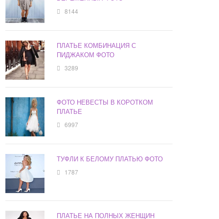
8144
ПЛАТЬЕ КОМБИНАЦИЯ С
ПИДЖАКОМ ФОТО
3289
ФОТО НЕВЕСТЫ В КОРОТКОМ
ПЛАТЬЕ
6997
ТУФЛИ К БЕЛОМУ ПЛАТЬЮ ФОТО
1787
ПЛАТЬЕ НА ПОЛНЫХ ЖЕНЩИН