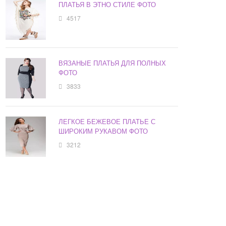
ПЛАТЬЯ В ЭТНО СТИЛЕ ФОТО
4517
ВЯЗАНЫЕ ПЛАТЬЯ ДЛЯ ПОЛНЫХ
ФОТО
3833
ЛЕГКОЕ БЕЖЕВОЕ ПЛАТЬЕ С
ШИРОКИМ РУКАВОМ ФОТО
3212